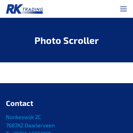
Photo Scroller
Je bent hier:
Contact
Nonkeswijk 2C
7687AZ Daarlerveen