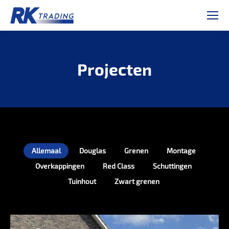
Projecten
Je bent hier:
Allemaal
Douglas
Grenen
Montage
Overkappingen
Red Class
Schuttingen
Tuinhout
Zwart grenen