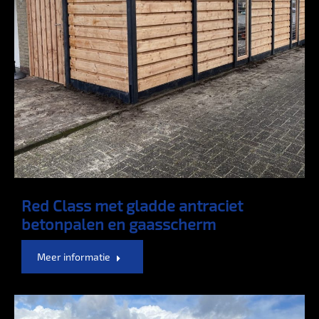
Red Class met gladde antraciet
betonpalen en gaasscherm
Meer informatie