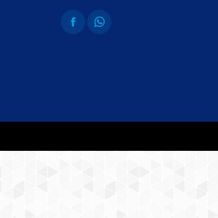
Vind ons op:
Facebook
Whatsapp
page
page
opens
opens
in
in