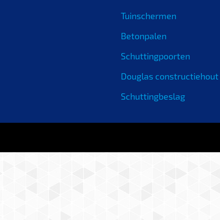
Tuinschermen
Betonpalen
Schuttingpoorten
Douglas constructiehout
Schuttingbeslag