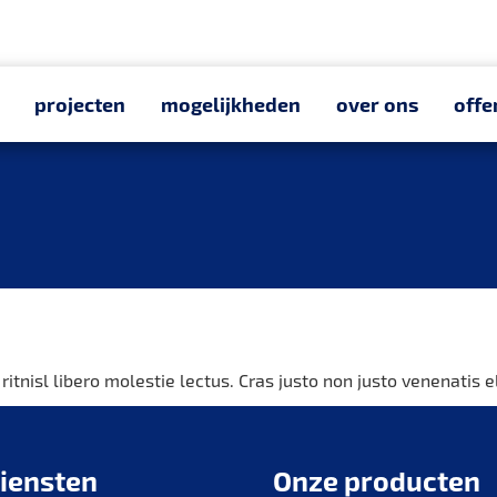
projecten
mogelijkheden
over ons
offe
tnisl libero molestie lectus. Cras justo non justo venenatis 
iensten
Onze producten