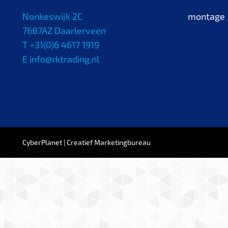
Nonkeswijk 2C
montage
7687AZ Daarlerveen
T +31(0)6 4617 1919
E info@rktrading.nl
CyberPlanet | Creatief Marketingbureau