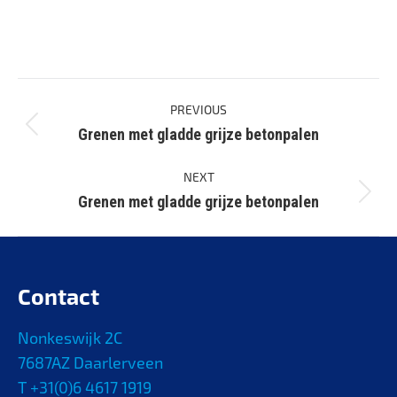
Project
PREVIOUS
navigation
Grenen met gladde grijze betonpalen
Previous
project:
NEXT
Grenen met gladde grijze betonpalen
Next
project:
Contact
Nonkeswijk 2C
7687AZ Daarlerveen
T +31(0)6 4617 1919