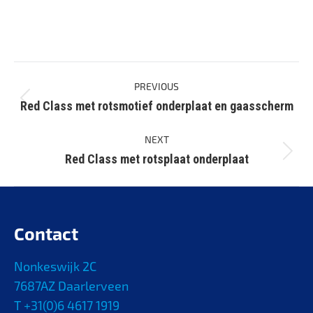
Project
PREVIOUS
navigation
Red Class met rotsmotief onderplaat en gaasscherm
Previous
project:
NEXT
Red Class met rotsplaat onderplaat
Next
project:
Contact
Nonkeswijk 2C
7687AZ Daarlerveen
T +31(0)6 4617 1919