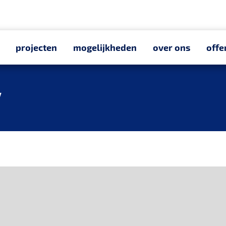
projecten
mogelijkheden
over ons
offe
y