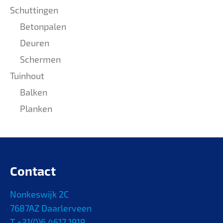
Schuttingen
Betonpalen
Deuren
Schermen
Tuinhout
Balken
Planken
Contact
Nonkeswijk 2C
7687AZ Daarlerveen
T +31(0)6 4617 1919