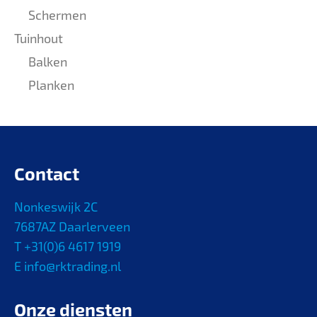
Schermen
Tuinhout
Balken
Planken
Contact
Nonkeswijk 2C
7687AZ Daarlerveen
T +31(0)6 4617 1919
E info@rktrading.nl
Onze diensten