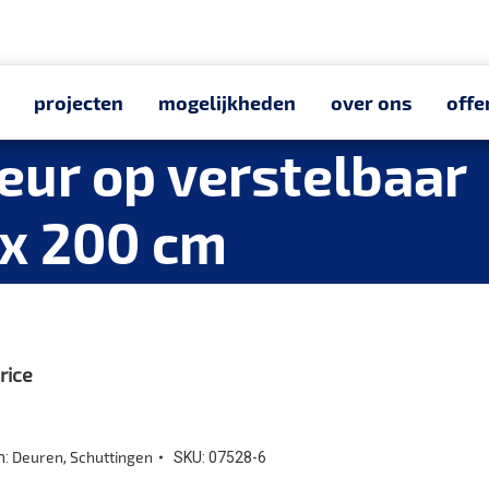
projecten
mogelijkheden
over ons
offe
ur op verstelbaar
 x 200 cm
Price
Deuren
Schuttingen
n:
,
SKU:
07528-6