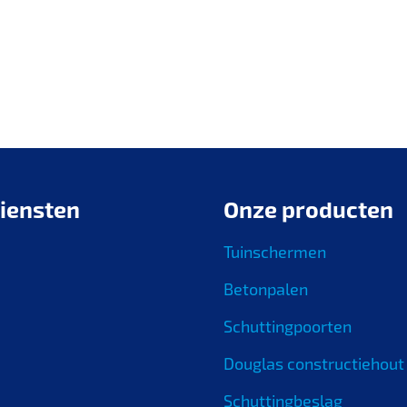
iensten
Onze producten
Tuinschermen
Betonpalen
Schuttingpoorten
Douglas constructiehout
Schuttingbeslag