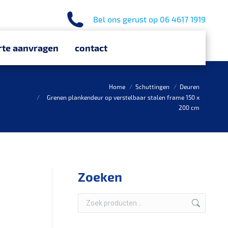
Bel ons gerust op 06 4617 1919
rte aanvragen
contact
Je bent hier:
Home
Schuttingen
Deuren
Grenen plankendeur op verstelbaar stalen frame 150 x
200 cm
Zoeken