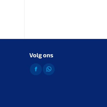
Volg ons
Vind ons op:
Facebook
Whatsapp
page
page