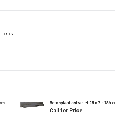
n frame.
 mm
Betonplaat antraciet 26 x 3 x 184 
Call for Price